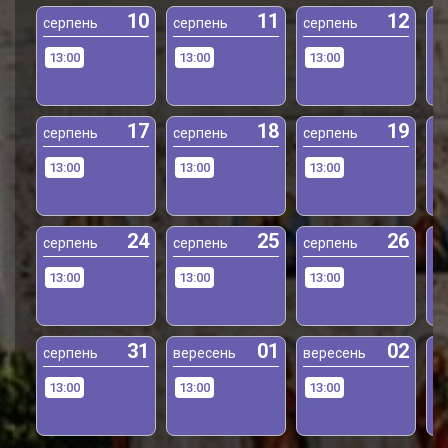
10
11
12
серпень
серпень
серпень
с
13:00
13:00
13:00
1
17
18
19
серпень
серпень
серпень
с
13:00
13:00
13:00
1
24
25
26
серпень
серпень
серпень
с
13:00
13:00
13:00
1
31
01
02
серпень
вересень
вересень
в
13:00
13:00
13:00
1