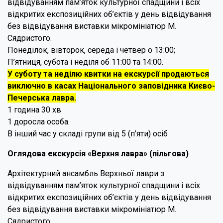
відвідуванням пам’яток культурної спадщини і всіх
відкритих експозиційних об’єктів у день відвідування
без відвідування виставки мікромініатюр М.
Сядристого.
Понеділок, вівторок, середа і четвер о 13:00;
П’ятниця, субота і неділя об 11:00 та 14:00.
У суботу та неділю квитки на екскурсії продаються
виключно в касах Національного заповідника Києво-
Печерська лавра.
1 година 30 хв
1 доросла особа.
В інший час у складі групи від 5 (п’яти) осіб
Оглядова екскурсія «Верхня лавра» (пільгова)
Архітектурний ансамбль Верхньої лаври з
відвідуванням пам’яток культурної спадщини і всіх
відкритих експозиційних об’єктів у день відвідування
без відвідування виставки мікромініатюр М.
Сядристого.